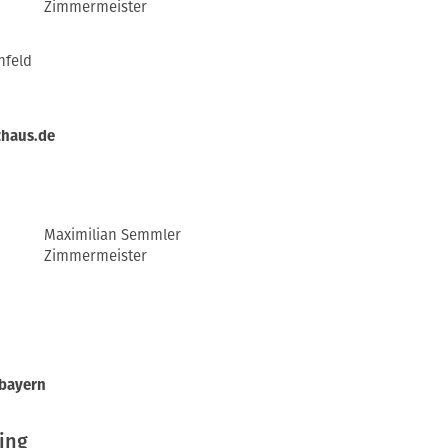
Zimmermeister
nfeld
zhaus.de
Maximilian Semmler
Zimmermeister
bayern
ing