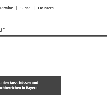
avigation
Termine
Suche
LIV Intern
berspringen
UF
u den Ausschüssen und
achbereichen in Bayern