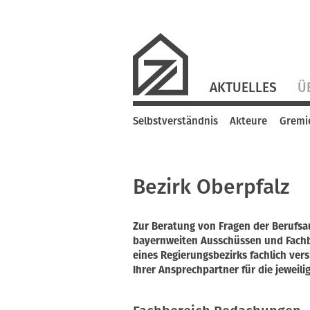
Navigation
AKTUELLES
Ü
überspringen
Navigation
Selbstverständnis
Akteure
Gremi
überspringen
Bezirk Oberpfalz
Zur Beratung von Fragen der Berufs
bayernweiten Ausschüssen und Fach
eines Regierungsbezirks fachlich vers
Ihrer Ansprechpartner für die jeweili