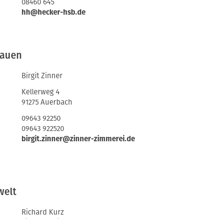
08460 645
hh@hecker-hsb.de
rauen
Birgit Zinner
Kellerweg 4
91275 Auerbach
09643 92250
09643 922520
birgit.zinner@zinner-zimmerei.de
welt
Richard Kurz