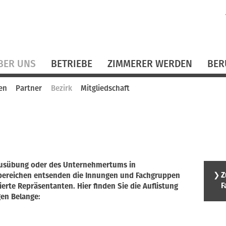
N
ü
BER UNS
BETRIEBE
ZIMMERER WERDEN
BER
en
Partner
Bezirk
Mitgliedschaft
ausübung oder des Unternehmertums in
❯
Z
bereichen entsenden die Innungen und Fachgruppen
F
ierte Repräsentanten. Hier finden Sie die Auflistung
gen Belange: