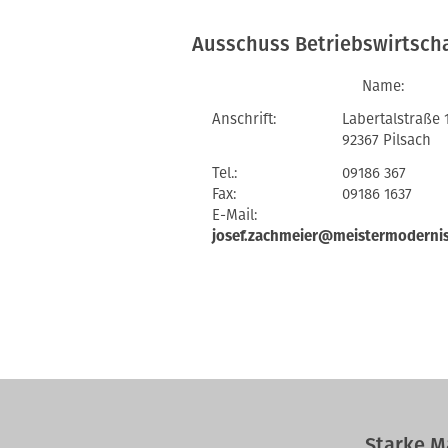
Ausschuss Betriebswirtsch
Name:
Anschrift:
Labertalstraße 
92367 Pilsach
Tel.:
09186 367
Fax:
09186 1637
E-Mail:
josef.zachmeier@meistermodernis
Starke M