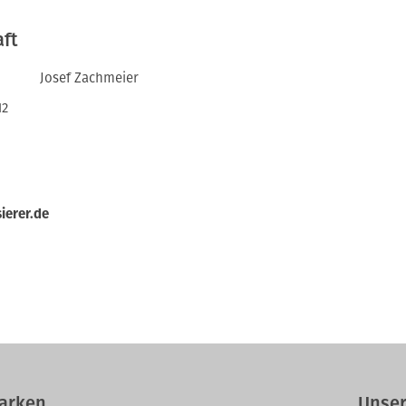
aft
Josef Zachmeier
12
ierer.de
arken
Unser